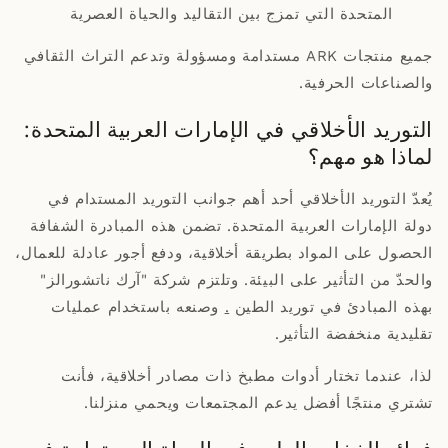
المتحدة التي تمزج بين التقاليد والحياة العصرية
جميع منتجات ARK مستدامة ومسؤولة وتدعم التراث الثقافي
والصناعات الحرفية.
التوريد الأخلاقي في الإمارات العربية المتحدة:
لماذا هو مهم؟
يُعدّ التوريد الأخلاقي أحد أهم جوانب التوريد المستدام في
دولة الإمارات العربية المتحدة. تضمن هذه المبادرة الشفافة
الحصول على المواد بطريقة أخلاقية، ودفع أجور عادلة للعمال،
والحدّ من التأثير على البيئة. وتلتزم شركة "آرك ناتشورالز"
بهذه المبادئ في توريد الطين
.
وصنعه باستخدام عمليات
تقليدية منخفضة التأثير.
لذا، عندما تختار أدوات مطبخ ذات مصادر أخلاقية، فأنت
تشتري منتجًا أفضل يدعم المجتمعات ويحمي منزلنا.
فوائد الفخار والطين في الحياة المستدامة في