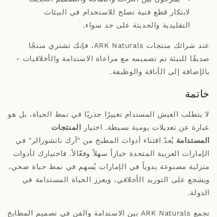
لابتكار قطع فنية تصلح للاستخدام في البيئات
التقليدية والحديثة على حد سواء.
عند شرائك منتجات ARK Naturals، فإنك تشتري منتجًا
صديقًا للبيئة تم تصميمه مع مراعاة الاستدامة والأخلاقيات -
بالإضافة إلى الأناقة والوظيفة.
خاتمة
لا يتطلب العيش المستدام تغييرًا جذريًا في نمط الحياة، بل هو
عبارة عن تعديلات يومية بسيطة. اختيار
المنتجات
المستدامة
يُعدّ اقتناء أدوات المطبخ من "آرك ناتشورالز" في
الإمارات العربية المتحدة خياراً سهلاً وفعّالاً. فاختيارك لأدوات
منزلية مصنوعة يدوياً في الإمارات يُسهم في نمط حياة صحي،
ويشجع على التوريد الأخلاقي، ويعزز الحياة المستدامة في
الدولة.
تجمع ARK Naturals بين الاستدامة والفن في تصميم المطابخ