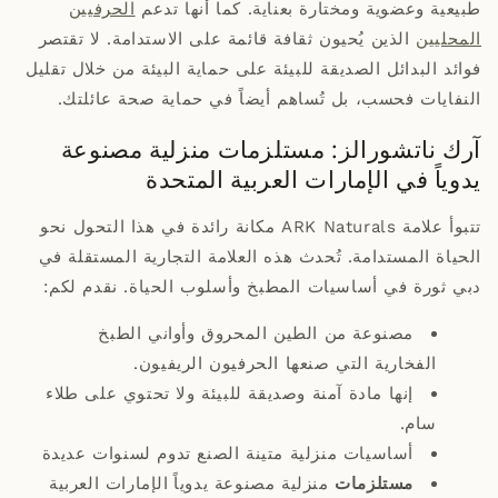
طبيعية وعضوية ومختارة بعناية. كما أنها تدعم
الحرفيين
المحليين
الذين يُحيون ثقافة قائمة على الاستدامة. لا تقتصر
فوائد البدائل الصديقة للبيئة على حماية البيئة من خلال تقليل
النفايات فحسب، بل تُساهم أيضاً في حماية صحة عائلتك.
آرك ناتشورالز: مستلزمات منزلية مصنوعة
يدوياً في الإمارات العربية المتحدة
تتبوأ علامة ARK Naturals مكانة رائدة في هذا التحول نحو
الحياة المستدامة. تُحدث هذه العلامة التجارية المستقلة في
دبي ثورة في أساسيات المطبخ وأسلوب الحياة. نقدم لكم:
مصنوعة من الطين المحروق وأواني الطبخ
الفخارية التي صنعها الحرفيون الريفيون.
إنها مادة آمنة وصديقة للبيئة ولا تحتوي على طلاء
سام.
أساسيات منزلية متينة الصنع تدوم لسنوات عديدة
مستلزمات
منزلية مصنوعة يدوياً
الإمارات العربية