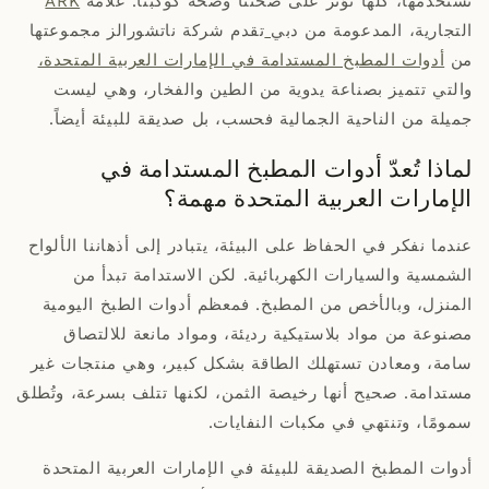
نستخدمها، كلها تؤثر على صحتنا وصحة كوكبنا. علامة
ARK
التجارية، المدعومة من دبي
تقدم شركة ناتشورالز مجموعتها
من
أدوات المطبخ المستدامة في الإمارات العربية المتحدة،
والتي تتميز بصناعة يدوية من الطين والفخار، وهي ليست
جميلة من الناحية الجمالية فحسب، بل صديقة للبيئة أيضاً.
لماذا تُعدّ أدوات المطبخ المستدامة في
الإمارات العربية المتحدة مهمة؟
عندما نفكر في الحفاظ على البيئة، يتبادر إلى أذهاننا الألواح
الشمسية والسيارات الكهربائية. لكن الاستدامة تبدأ من
المنزل، وبالأخص من المطبخ. فمعظم أدوات الطبخ اليومية
مصنوعة من مواد بلاستيكية رديئة، ومواد مانعة للالتصاق
سامة، ومعادن تستهلك الطاقة بشكل كبير، وهي منتجات غير
مستدامة. صحيح أنها رخيصة الثمن، لكنها تتلف بسرعة، وتُطلق
سمومًا، وتنتهي في مكبات النفايات.
أدوات المطبخ الصديقة للبيئة في الإمارات العربية المتحدة